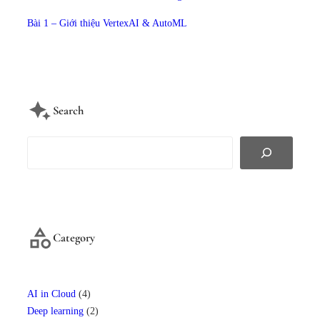
Bài 1 – Giới thiệu VertexAI & AutoML
Search
S
e
a
r
c
h
Category
AI in Cloud
(4)
Deep learning
(2)